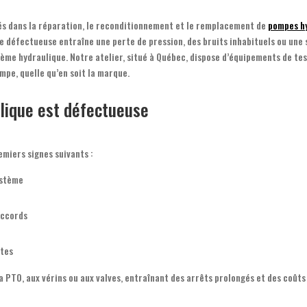
s dans la réparation, le reconditionnement et le remplacement de
pompes hy
 défectueuse entraîne une perte de pression, des bruits inhabituels ou une su
tème hydraulique.
Notre atelier, situé à Québec, dispose d’équipements de te
mpe, quelle qu’en soit la marque.
lique est défectueuse
emiers signes suivants :
ystème
raccords
ntes
 PTO, aux vérins ou aux valves, entraînant des arrêts prolongés et des coût