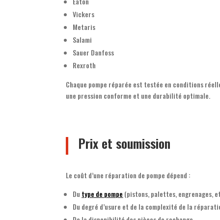
Eaton
Vickers
Metaris
Salami
Sauer Danfoss
Rexroth
Chaque pompe réparée est testée en conditions réelle
une pression conforme et une durabilité optimale.
Prix et soumission
Le coût d’une réparation de pompe dépend :
Du
type de pompe
(pistons, palettes, engrenages, et
Du degré d’usure et de la complexité de la réparati
De la disponibilité des pièces de rechange