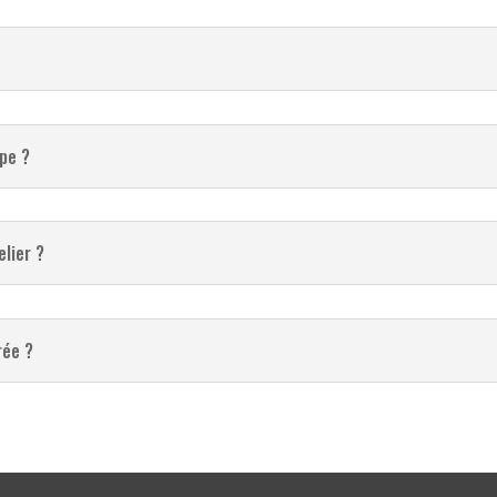
pe ?
elier ?
rée ?