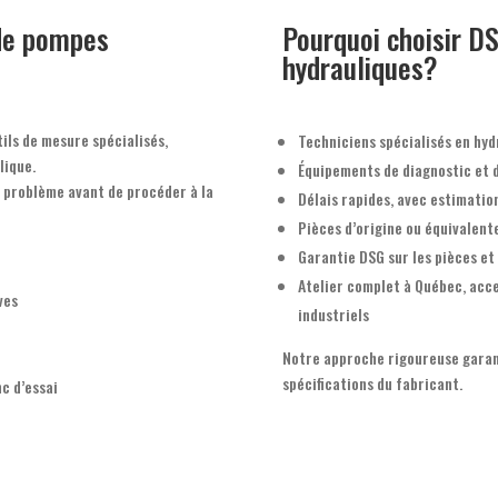
 de pompes
Pourquoi choisir D
hydrauliques?
ils de mesure spécialisés,
Techniciens spécialisés en hyd
lique.
Équipements de diagnostic et d’
u problème avant de procéder à la
Délais rapides, avec estimation
Pièces d’origine ou équivalente
Garantie DSG sur les pièces et
Atelier complet à Québec, acce
ves
industriels
Notre approche rigoureuse garan
spécifications du fabricant.
c d’essai