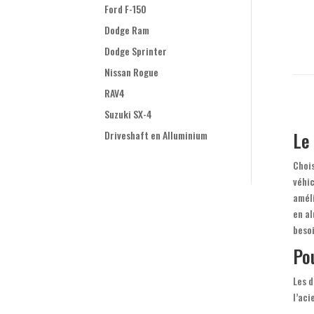
Ford F-150
Dodge Ram
Dodge Sprinter
Nissan Rogue
RAV4
Suzuki SX-4
Le
Driveshaft en Alluminium
Chois
véhic
améli
en al
besoi
Po
Les d
l’aci