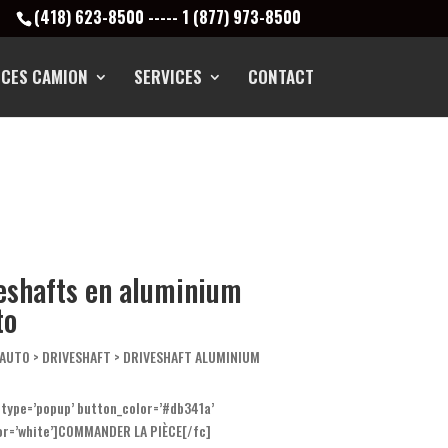
(418) 623-8500
-----
1 (877) 973-8500
ÈCES CAMION
SERVICES
CONTACT
eshafts en aluminium
to
’AUTO
>
DRIVESHAFT
> DRIVESHAFT ALUMINIUM
′ type=’popup’ button_color=’#db341a’
or=’white’]COMMANDER LA PIÈCE[/fc]