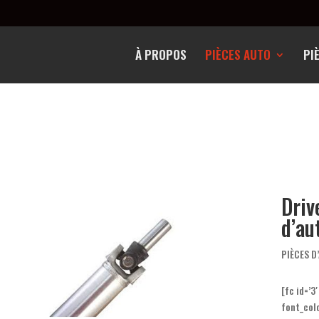
À PROPOS
PIÈCES AUTO
PI
Driv
d’au
PIÈCES D
[fc id=’3
font_col