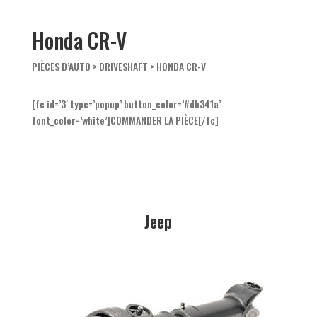
Honda CR-V
PIÈCES D’AUTO
>
DRIVESHAFT
> HONDA CR-V
[fc id=’3′ type=’popup’ button_color=’#db341a’
font_color=’white’]COMMANDER LA PIÈCE[/fc]
Jeep