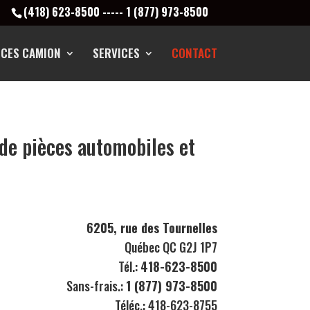
(418) 623-8500
-----
1 (877) 973-8500
ÈCES CAMION
SERVICES
CONTACT
 de pièces automobiles et
6205, rue des Tournelles
Québec QC G2J 1P7
Tél.:
418-623-8500
Sans-frais.:
1 (877) 973-8500
Téléc.: 418-623-8755